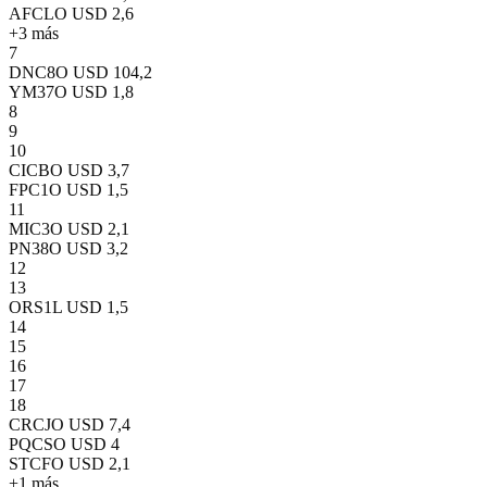
AFCLO
USD 2,6
+
3
más
7
DNC8O
USD 104,2
YM37O
USD 1,8
8
9
10
CICBO
USD 3,7
FPC1O
USD 1,5
11
MIC3O
USD 2,1
PN38O
USD 3,2
12
13
ORS1L
USD 1,5
14
15
16
17
18
CRCJO
USD 7,4
PQCSO
USD 4
STCFO
USD 2,1
+
1
más