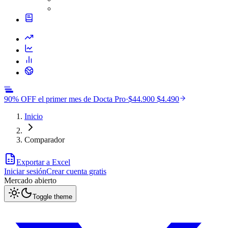
90% OFF el primer mes de Docta Pro
·
$44.900
$4.490
Inicio
Comparador
Exportar a Excel
Iniciar sesión
Crear cuenta gratis
Mercado
abierto
Toggle theme