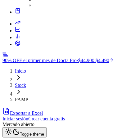
90% OFF el primer mes de Docta Pro
·
$44.900
$4.490
Inicio
Stock
PAMP
Exportar a Excel
Iniciar sesión
Crear cuenta gratis
Mercado
abierto
Toggle theme