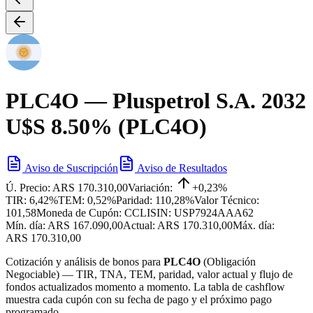
PLC4O
— Pluspetrol S.A. 2032
U$S 8.50% (PLC4O)
Aviso de Suscripción
Aviso de Resultados
Ú. Precio:
ARS 170.310,00
Variación:
+0,23%
TIR:
6,42%
TEM:
0,52%
Paridad:
110,28%
Valor Técnico:
101,58
Moneda de Cupón:
CCL
ISIN:
USP7924AAA62
Mín. día:
ARS 167.090,00
Actual:
ARS 170.310,00
Máx. día:
ARS 170.310,00
Cotización y análisis de bonos para
PLC4O
(
Obligación
Negociable
) — TIR, TNA, TEM, paridad, valor actual y flujo de
fondos actualizados momento a momento. La tabla de cashflow
muestra cada cupón con su fecha de pago y el próximo pago
programado.