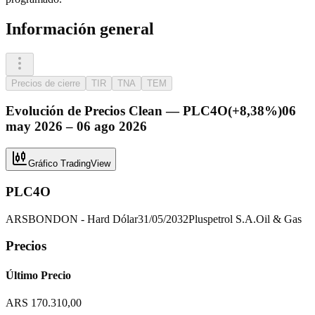
Información general
Precios de cierre
TIR
TNA
TEM
Evolución de
Precios Clean
—
PLC4O
(
+8,38%
)
06
may 2026 – 06 ago 2026
Gráfico TradingView
PLC4O
ARS
BOND
ON - Hard Dólar
31/05/2032
Pluspetrol S.A.
Oil & Gas
Precios
Último Precio
ARS 170.310,00