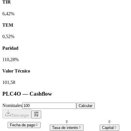
TIR
6,42%
TEM
0,52%
Paridad
110,28%
Valor Técnico
101,58
PLC4O
— Cashflow
Nominales
Calcular
Descargar
Fecha de pago
Tasa de interés
Capital