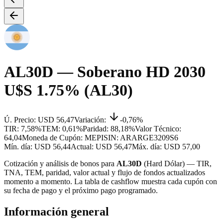
AL30D
— Soberano HD 2030
U$S 1.75% (AL30)
Ú. Precio:
USD 56,47
Variación:
-0,76%
TIR:
7,58%
TEM:
0,61%
Paridad:
88,18%
Valor Técnico:
64,04
Moneda de Cupón:
MEP
ISIN:
ARARGE3209S6
Mín. día:
USD 56,44
Actual:
USD 56,47
Máx. día:
USD 57,00
Cotización y análisis de bonos para
AL30D
(
Hard Dólar
) — TIR,
TNA, TEM, paridad, valor actual y flujo de fondos actualizados
momento a momento. La tabla de cashflow muestra cada cupón con
su fecha de pago y el próximo pago programado.
Información general