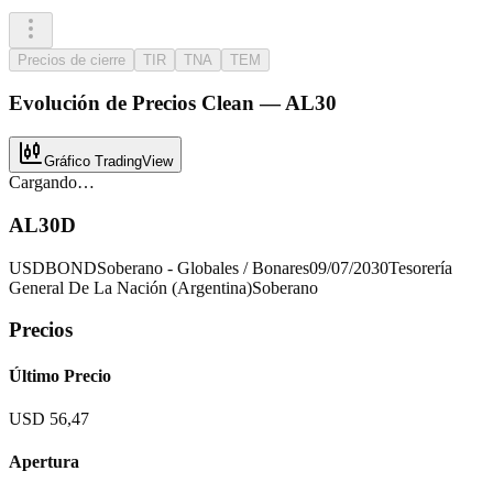
Precios de cierre
TIR
TNA
TEM
Evolución de
Precios Clean
—
AL30
Gráfico TradingView
Cargando…
AL30D
USD
BOND
Soberano - Globales / Bonares
09/07/2030
Tesorería
General De La Nación (Argentina)
Soberano
Precios
Último Precio
USD 56,47
Apertura