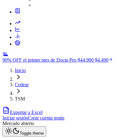
90% OFF el primer mes de Docta Pro
·
$44.900
$4.490
Inicio
Cedear
TSM
Exportar a Excel
Iniciar sesión
Crear cuenta gratis
Mercado
abierto
Toggle theme