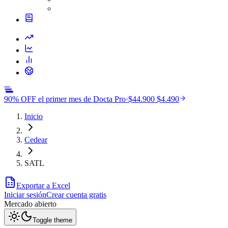
90% OFF el primer mes de Docta Pro
·
$44.900
$4.490
Inicio
Cedear
SATL
Exportar a Excel
Iniciar sesión
Crear cuenta gratis
Mercado
abierto
Toggle theme