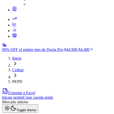
90% OFF el primer mes de Docta Pro
·
$44.900
$4.490
Inicio
Cedear
PEPD
Exportar a Excel
Iniciar sesión
Crear cuenta gratis
Mercado
abierto
Toggle theme