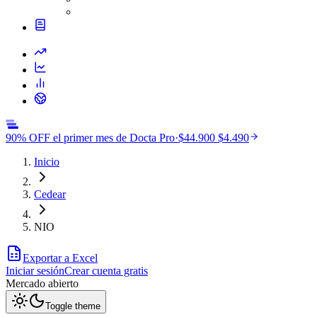
90% OFF el primer mes de Docta Pro
·
$44.900
$4.490
Inicio
Cedear
NIO
Exportar a Excel
Iniciar sesión
Crear cuenta gratis
Mercado
abierto
Toggle theme