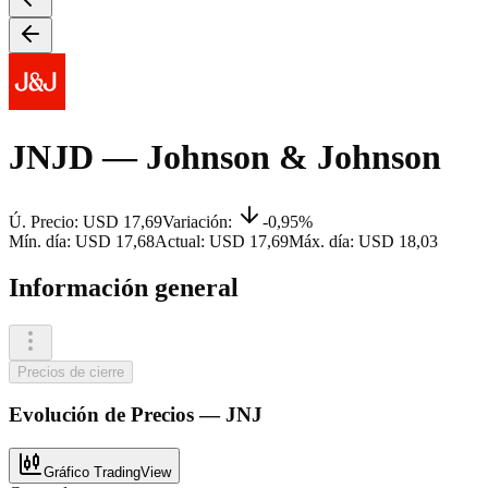
JNJD
— Johnson & Johnson
Ú. Precio:
USD 17,69
Variación:
-0,95%
Mín. día:
USD 17,68
Actual:
USD 17,69
Máx. día:
USD 18,03
Información general
Precios de cierre
Evolución de
Precios
—
JNJ
Gráfico TradingView