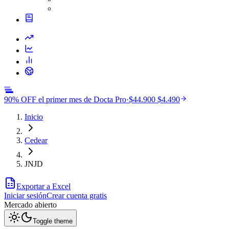
90% OFF el primer mes de Docta Pro
·
$44.900
$4.490
Inicio
Cedear
JNJD
Exportar a Excel
Iniciar sesión
Crear cuenta gratis
Mercado
abierto
Toggle theme