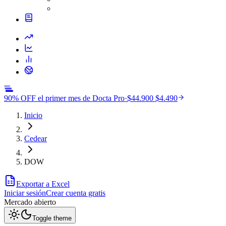
90% OFF el primer mes de Docta Pro
·
$44.900
$4.490
Inicio
Cedear
DOW
Exportar a Excel
Iniciar sesión
Crear cuenta gratis
Mercado
abierto
Toggle theme