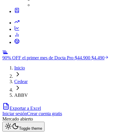
90% OFF el primer mes de Docta Pro
·
$44.900
$4.490
Inicio
Cedear
ABBV
Exportar a Excel
Iniciar sesión
Crear cuenta gratis
Mercado
abierto
Toggle theme